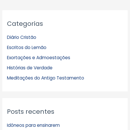
A
Categorias
r
q
Diário Cristão
u
Escritos do Lemão
i
Exortações e Admoestações
v
Histórias de Verdade
o
s
Meditações do Antigo Testamento
Posts recentes
Idôneos para ensinarem