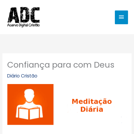
Ir
MEN
para
o
PRIN
conteúdo
Confiança para com Deus
Diário Cristão