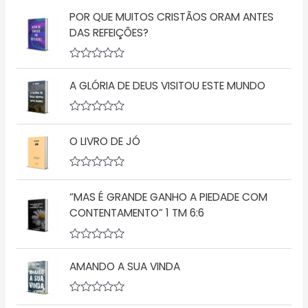
POR QUE MUITOS CRISTÃOS ORAM ANTES
DAS REFEIÇÕES?
A
v
A GLÓRIA DE DEUS VISITOU ESTE MUNDO
a
l
i
a
A
ç
v
O LIVRO DE JÓ
ã
a
o
l
0
i
d
a
A
e
ç
v
5
ã
“MAS É GRANDE GANHO A PIEDADE COM
a
o
l
CONTENTAMENTO” 1 TM 6:6
0
i
d
a
e
ç
5
A
ã
v
o
AMANDO A SUA VINDA
a
0
l
d
i
e
a
5
A