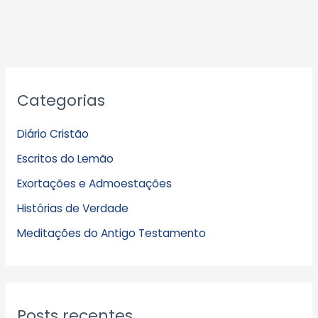
A
Categorias
r
q
Diário Cristão
u
Escritos do Lemão
i
Exortações e Admoestações
v
Histórias de Verdade
o
s
Meditações do Antigo Testamento
Posts recentes