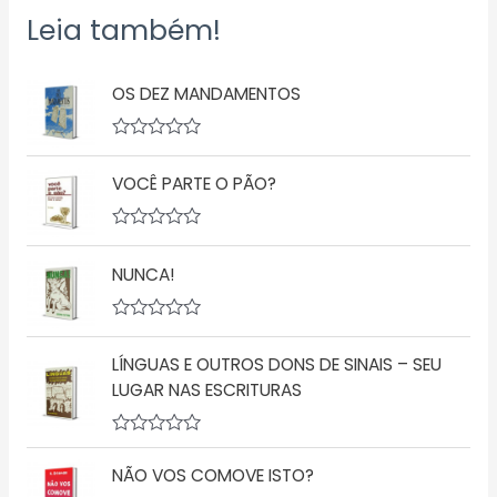
Leia também!
OS DEZ MANDAMENTOS
A
v
VOCÊ PARTE O PÃO?
a
l
i
a
A
ç
v
ã
NUNCA!
a
o
l
0
i
d
a
A
e
ç
v
5
ã
LÍNGUAS E OUTROS DONS DE SINAIS – SEU
a
o
l
LUGAR NAS ESCRITURAS
0
i
d
a
e
ç
5
A
ã
v
o
NÃO VOS COMOVE ISTO?
a
0