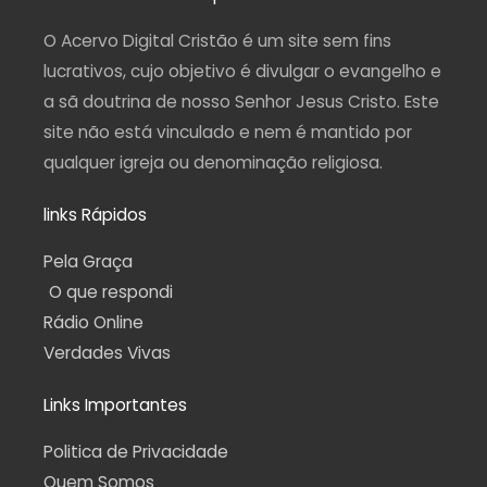
g
o
b
r
a
r
o
e
a
p
a
k
m
p
O Acervo Digital Cristão é um site sem fins
m
-
f
lucrativos, cujo objetivo é divulgar o evangelho e
a sã doutrina de nosso Senhor Jesus Cristo. Este
site não está vinculado e nem é mantido por
qualquer igreja ou denominação religiosa.
links Rápidos
Pela Graça
O que respondi
Rádio Online
Verdades Vivas
Links Importantes
Politica de Privacidade
Quem Somos