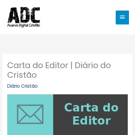
Ir
MEN
para
o
PRIN
conteúdo
Carta do Editor | Diário do
Cristão
Diário Cristão