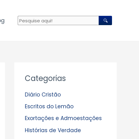
og
🔍
A
Categorias
r
q
Diário Cristão
u
Escritos do Lemão
i
Exortações e Admoestações
v
Histórias de Verdade
o