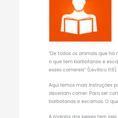
“De todos os animais que há 
o que tem barbatanas e escam
esses comereis” (Levítico 11:9).
Aqui temos mais instruções p
deveriam comer. Para ser come
barbatanas e escamas. O que 
A maioria dos peixes tem seis