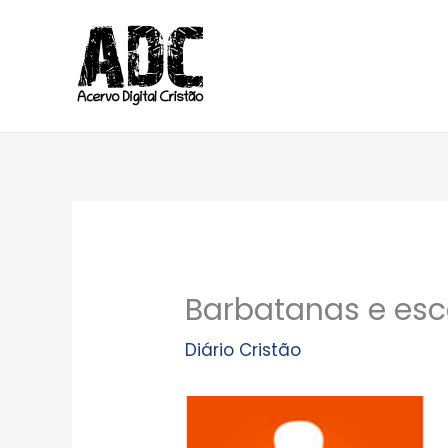
Ir
para
o
conteúdo
Barbatanas e es
Diário Cristão