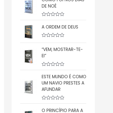
a
DE NOÉ
l
i
a
ç
A
ã
v
A ORDEM DE DEUS
o
a
0
l
d
i
e
A
a
5
v
ç
“VEM, MOSTRAR-TE-
a
ã
l
o
EI”
i
0
a
d
ç
e
A
ã
5
v
o
ESTE MUNDO É COMO
a
0
UM NAVIO PRESTES A
l
d
i
AFUNDAR
e
a
5
ç
ã
A
o
v
0
O PRINCÍPIO PARA A
a