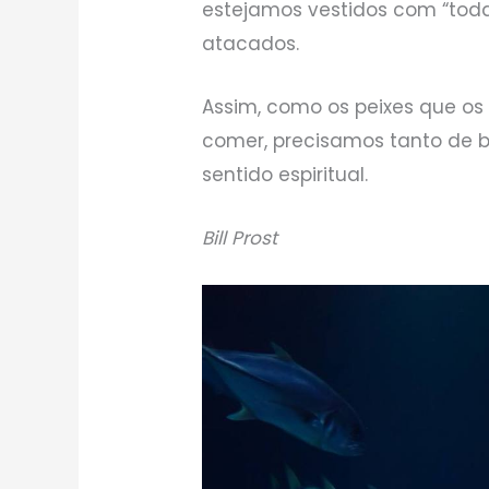
estejamos vestidos com “tod
atacados.
Assim, como os peixes que os 
comer, precisamos tanto de
sentido espiritual.
Bill Prost