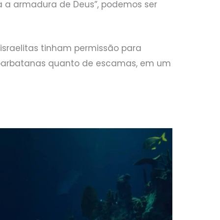
a a armadura de Deus”, podemos ser
israelitas tinham permissão para
 barbatanas quanto de escamas, em um