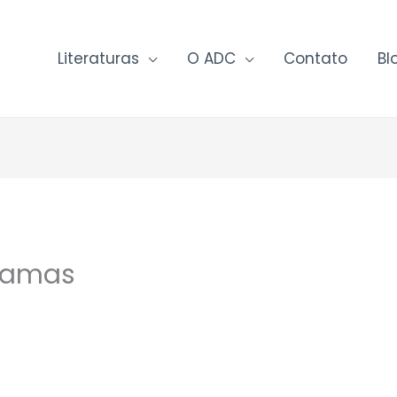
Literaturas
O ADC
Contato
Bl
camas