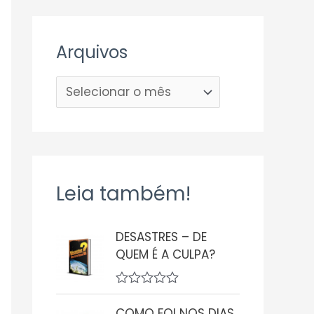
Arquivos
Leia também!
DESASTRES – DE
QUEM É A CULPA?
A
v
COMO FOI NOS DIAS