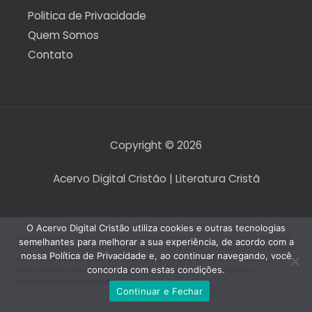
Politica de Privacidade
Quem Somos
Contato
Copyright © 2026
Acervo Digital Cristão | Literatura Cristã
O Acervo Digital Cristão utiliza cookies e outras tecnologias
O Acervo Digital Cristão tem envidado esforços para que nenhum direito autoral seja
semelhantes para melhorar a sua experiência, de acordo com a
violado. Contudo, caso seja encontrado algum arquivo que, por qualquer motivo, esteja
nossa Política de Privacidade e, ao continuar navegando, você
violando direitos autorais de tradução, versão, exibição, reprodução ou quaisquer
concorda com estas condições.
outros, informe a equipe do Acervo Digital Cristão para que a situação seja
imediatamente regularizada.
Continuar e Fechar