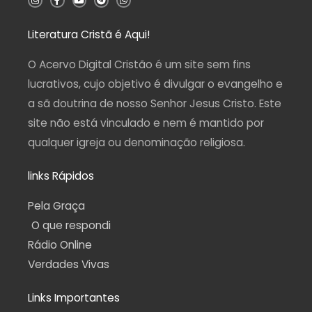
n
a
o
e
h
s
c
u
l
a
t
e
t
e
t
a
b
u
g
s
Literatura Cristã é Aqui!
g
o
b
r
a
r
o
e
a
p
a
k
m
p
O Acervo Digital Cristão é um site sem fins
m
-
f
lucrativos, cujo objetivo é divulgar o evangelho e
a sã doutrina de nosso Senhor Jesus Cristo. Este
site não está vinculado e nem é mantido por
qualquer igreja ou denominação religiosa.
links Rápidos
Pela Graça
O que respondi
Rádio Online
Verdades Vivas
Links Importantes