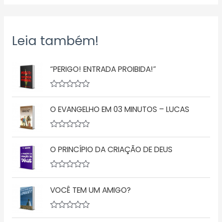
Leia também!
“PERIGO! ENTRADA PROIBIDA!”
A
v
O EVANGELHO EM 03 MINUTOS – LUCAS
a
l
i
a
A
ç
v
ã
O PRINCÍPIO DA CRIAÇÃO DE DEUS
a
o
l
0
i
d
a
A
e
ç
v
5
ã
VOCÊ TEM UM AMIGO?
a
o
l
0
i
d
a
A
e
ç