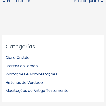
←
Post anterior
Post seguinte
→
A
Categorias
r
q
Diário Cristão
u
Escritos do Lemão
i
Exortações e Admoestações
v
Histórias de Verdade
o
s
Meditações do Antigo Testamento