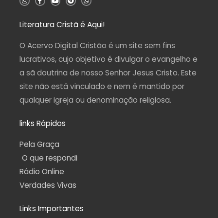
n
a
o
e
h
s
c
u
l
a
t
e
t
e
t
a
b
u
g
s
Literatura Cristã é Aqui!
g
o
b
r
a
r
o
e
a
p
a
k
m
p
O Acervo Digital Cristão é um site sem fins
m
-
f
lucrativos, cujo objetivo é divulgar o evangelho e
a sã doutrina de nosso Senhor Jesus Cristo. Este
site não está vinculado e nem é mantido por
qualquer igreja ou denominação religiosa.
links Rápidos
Pela Graça
O que respondi
Rádio Online
Verdades Vivas
Links Importantes