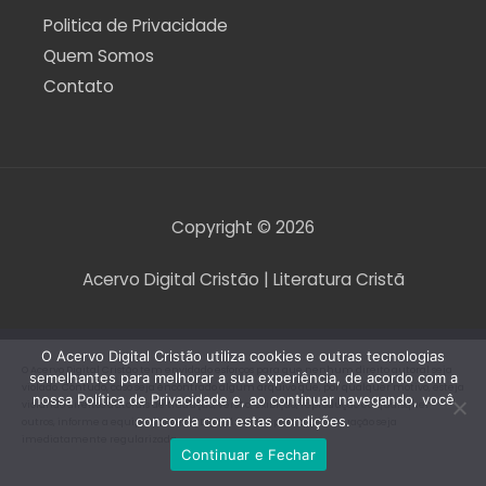
Politica de Privacidade
Quem Somos
Contato
Copyright © 2026
Acervo Digital Cristão | Literatura Cristã
O Acervo Digital Cristão utiliza cookies e outras tecnologias
O Acervo Digital Cristão tem envidado esforços para que nenhum direito autoral seja
semelhantes para melhorar a sua experiência, de acordo com a
violado. Contudo, caso seja encontrado algum arquivo que, por qualquer motivo, esteja
nossa Política de Privacidade e, ao continuar navegando, você
violando direitos autorais de tradução, versão, exibição, reprodução ou quaisquer
concorda com estas condições.
outros, informe a equipe do Acervo Digital Cristão para que a situação seja
imediatamente regularizada.
Continuar e Fechar