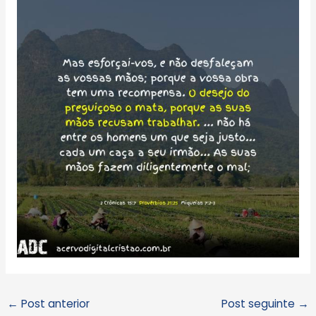
←
Post anterior
Post seguinte
→