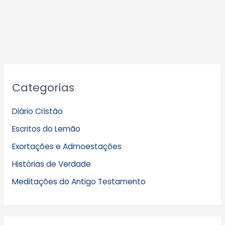
A
Categorias
r
q
Diário Cristão
u
Escritos do Lemão
i
Exortações e Admoestações
v
Histórias de Verdade
o
s
Meditações do Antigo Testamento