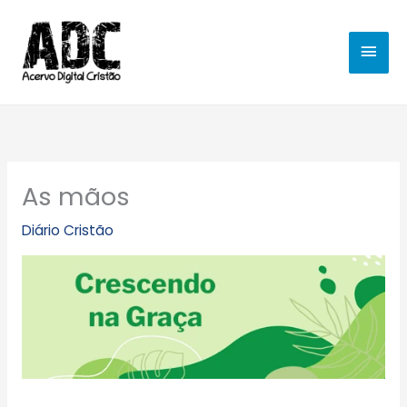
Ir
MEN
para
o
PRIN
conteúdo
As mãos
Diário Cristão