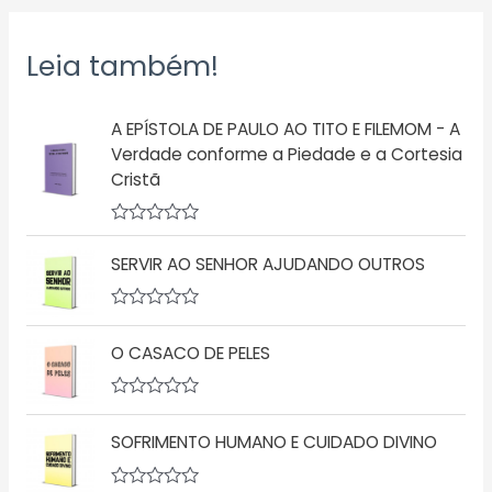
Leia também!
A EPÍSTOLA DE PAULO AO TITO E FILEMOM - A
Verdade conforme a Piedade e a Cortesia
Cristã
A
v
SERVIR AO SENHOR AJUDANDO OUTROS
a
l
i
a
A
ç
v
O CASACO DE PELES
ã
a
o
l
0
i
d
a
A
e
ç
v
5
ã
SOFRIMENTO HUMANO E CUIDADO DIVINO
a
o
l
0
i
d