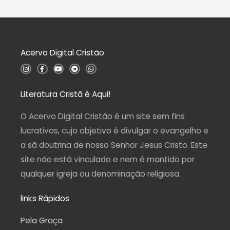
d
a
e
ç
5
ã
o
0
d
Acervo Digital Cristão
e
5
I
F
Y
T
W
n
a
o
e
h
s
c
u
l
a
t
e
t
e
t
a
b
u
g
s
Literatura Cristã é Aqui!
g
o
b
r
a
r
o
e
a
p
a
k
m
p
O Acervo Digital Cristão é um site sem fins
m
-
f
lucrativos, cujo objetivo é divulgar o evangelho e
a sã doutrina de nosso Senhor Jesus Cristo. Este
site não está vinculado e nem é mantido por
qualquer igreja ou denominação religiosa.
links Rápidos
Pela Graça