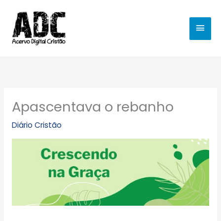
Ir
MEN
para
o
PRIN
conteúdo
Apascentava o rebanho
Diário Cristão