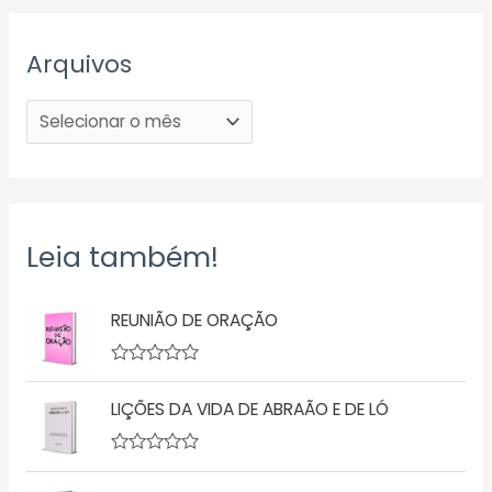
Arquivos
Leia também!
REUNIÃO DE ORAÇÃO
A
v
LIÇÕES DA VIDA DE ABRAÃO E DE LÓ
a
l
i
a
A
ç
v