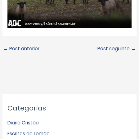
←
Post anterior
Post seguinte
→
A
Categorias
r
q
Diário Cristão
u
Escritos do Lemão
i