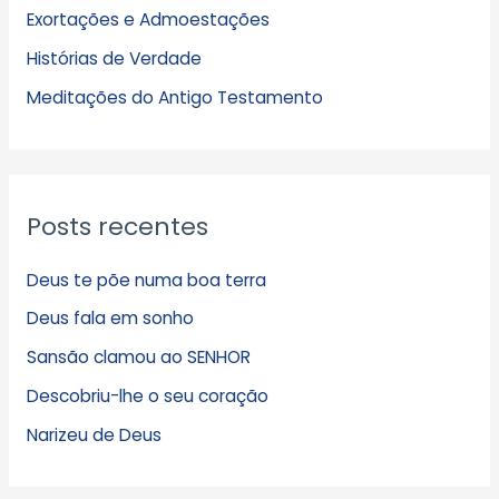
Exortações e Admoestações
v
Histórias de Verdade
o
s
Meditações do Antigo Testamento
Posts recentes
Deus te põe numa boa terra
Deus fala em sonho
Sansão clamou ao SENHOR
Descobriu-lhe o seu coração
Narizeu de Deus