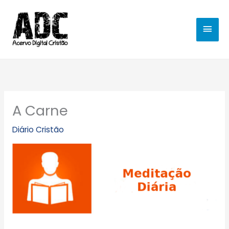
Ir
MEN
para
o
PRIN
conteúdo
A Carne
Diário Cristão