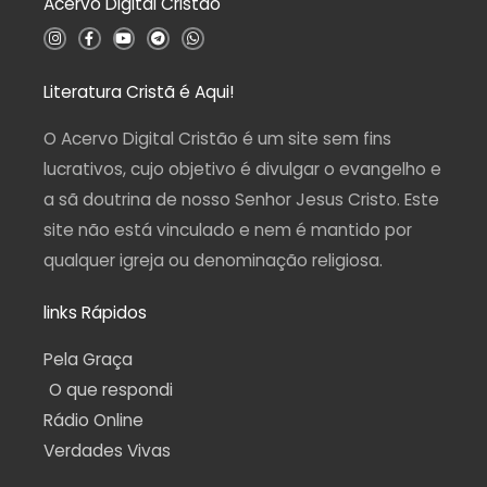
Acervo Digital Cristão
e
5
I
F
Y
T
W
n
a
o
e
h
s
c
u
l
a
t
e
t
e
t
a
b
u
g
s
Literatura Cristã é Aqui!
g
o
b
r
a
r
o
e
a
p
a
k
m
p
O Acervo Digital Cristão é um site sem fins
m
-
f
lucrativos, cujo objetivo é divulgar o evangelho e
a sã doutrina de nosso Senhor Jesus Cristo. Este
site não está vinculado e nem é mantido por
qualquer igreja ou denominação religiosa.
links Rápidos
Pela Graça
O que respondi
Rádio Online
Verdades Vivas