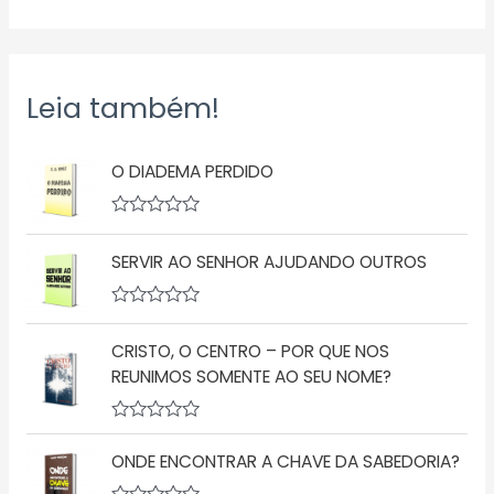
Leia também!
O DIADEMA PERDIDO
A
v
SERVIR AO SENHOR AJUDANDO OUTROS
a
l
i
a
A
ç
v
ã
CRISTO, O CENTRO – POR QUE NOS
a
o
l
REUNIMOS SOMENTE AO SEU NOME?
0
i
d
a
e
ç
5
A
ã
v
o
ONDE ENCONTRAR A CHAVE DA SABEDORIA?
a
0
l
d