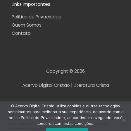
Links Importantes
Politica de Privacidade
Quem Somos
Contato
Copyright © 2026
Acervo Digital Cristão | Literatura Cristã
O Acervo Digital Cristão utiliza cookies e outras tecnologias
O Acervo Digital Cristão tem envidado esforços para que nenhum direito autoral seja
semelhantes para melhorar a sua experiência, de acordo com a
violado. Contudo, caso seja encontrado algum arquivo que, por qualquer motivo, esteja
nossa Política de Privacidade e, ao continuar navegando, você
violando direitos autorais de tradução, versão, exibição, reprodução ou quaisquer
concorda com estas condições.
outros, informe a equipe do Acervo Digital Cristão para que a situação seja
imediatamente regularizada.