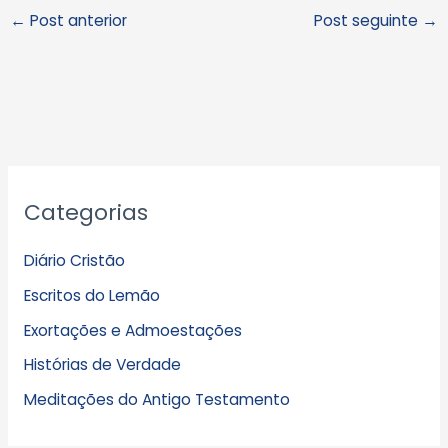
←
Post anterior
Post seguinte
→
A
Categorias
r
q
Diário Cristão
u
Escritos do Lemão
i
Exortações e Admoestações
v
Histórias de Verdade
o
s
Meditações do Antigo Testamento