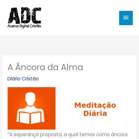
Ir
MEN
para
o
PRIN
conteúdo
A Âncora da Alma
Diário Cristão
“A esperança proposta, a qual temos como âncora