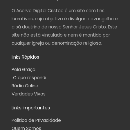
g
o
b
r
a
r
o
e
a
p
a
k
m
p
O Acervo Digital Cristão é um site sem fins
m
-
f
lucrativos, cujo objetivo é divulgar o evangelho e
a sã doutrina de nosso Senhor Jesus Cristo. Este
site não está vinculado e nem é mantido por
qualquer igreja ou denominação religiosa.
links Rápidos
Pela Graça
O que respondi
Rádio Online
Verdades Vivas
Links Importantes
Politica de Privacidade
Quem Somos