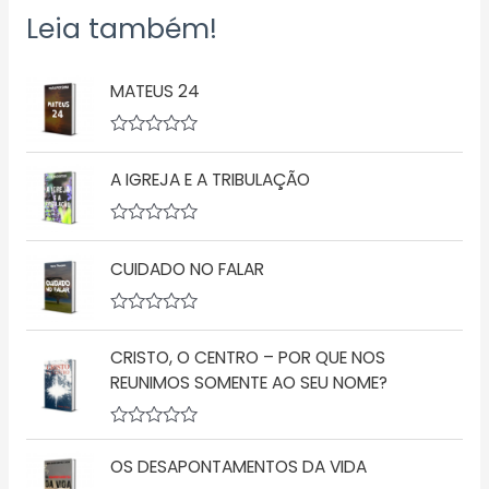
Leia também!
MATEUS 24
A
v
A IGREJA E A TRIBULAÇÃO
a
l
i
a
A
ç
v
ã
CUIDADO NO FALAR
a
o
l
0
i
d
a
A
e
ç
v
5
ã
CRISTO, O CENTRO – POR QUE NOS
a
o
l
REUNIMOS SOMENTE AO SEU NOME?
0
i
d
a
e
ç
5
A
ã
v
o
OS DESAPONTAMENTOS DA VIDA
a
0
l
d