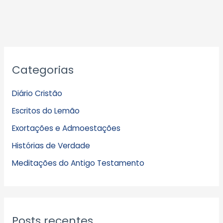
A
Categorias
r
q
Diário Cristão
u
Escritos do Lemão
i
Exortações e Admoestações
v
Histórias de Verdade
o
s
Meditações do Antigo Testamento
Posts recentes