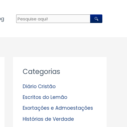
og
🔍
A
Categorias
r
q
Diário Cristão
u
Escritos do Lemão
i
Exortações e Admoestações
v
Histórias de Verdade
o