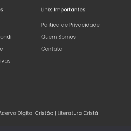
0
d
os
Links Importantes
e
5
Politica de Privacidade
pondi
Quem Somos
ne
Contato
ivas
Acervo Digital Cristão | Literatura Cristã