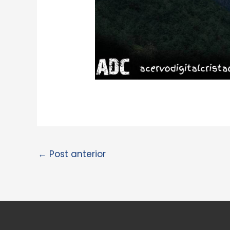
←
Post anterior