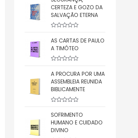
a
CERTEZA E GOZO DA
l
i
SALVAÇÃO ETERNA
a
ç
ã
A
o
v
0
AS CARTAS DE PAULO
a
d
A TIMÓTEO
l
e
i
5
a
ç
A
ã
v
A PROCURA POR UMA
o
a
0
ASSEMBLEIA REUNIDA
l
d
i
BIBLICAMENTE
e
a
5
ç
ã
A
o
v
0
SOFRIMENTO
a
d
HUMANO E CUIDADO
l
e
i
5
DIVINO
a